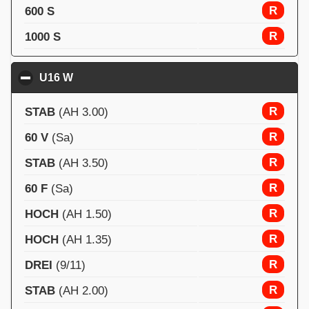
R
600 S
R
1000 S
U16 W
click to collapse contents
R
STAB
(AH 3.00)
R
60 V
(Sa)
R
STAB
(AH 3.50)
R
60 F
(Sa)
R
HOCH
(AH 1.50)
R
HOCH
(AH 1.35)
R
DREI
(9/11)
R
STAB
(AH 2.00)