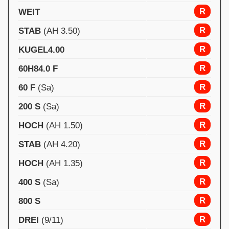
R
WEIT
R
STAB
(AH 3.50)
R
KUGEL4.00
R
60H84.0 F
R
60 F
(Sa)
R
200 S
(Sa)
R
HOCH
(AH 1.50)
R
STAB
(AH 4.20)
R
HOCH
(AH 1.35)
R
400 S
(Sa)
R
800 S
R
DREI
(9/11)