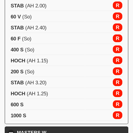
R
STAB
(AH 2.00)
R
60 V
(So)
R
STAB
(AH 2.40)
R
60 F
(So)
R
400 S
(So)
R
HOCH
(AH 1.15)
R
200 S
(So)
R
STAB
(AH 3.20)
R
HOCH
(AH 1.25)
R
600 S
R
1000 S
MASTERS W
click to collapse contents