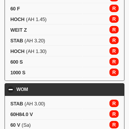
R
60 F
R
HOCH
(AH 1.45)
R
WEIT Z
R
STAB
(AH 3.20)
R
HOCH
(AH 1.30)
R
600 S
R
1000 S
WOM
click to collapse contents
R
STAB
(AH 3.00)
R
60H84.0 V
R
60 V
(Sa)