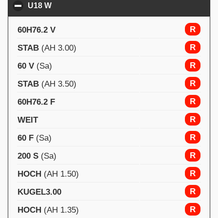
U18 W
click to collapse contents
R
60H76.2 V
R
STAB
(AH 3.00)
R
60 V
(Sa)
R
STAB
(AH 3.50)
R
60H76.2 F
R
WEIT
R
60 F
(Sa)
R
200 S
(Sa)
R
HOCH
(AH 1.50)
R
KUGEL3.00
R
HOCH
(AH 1.35)