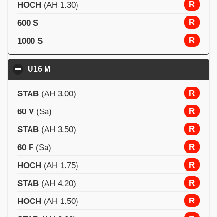
R
HOCH
(AH 1.30)
R
600 S
R
1000 S
U16 M
click to collapse contents
R
STAB
(AH 3.00)
R
60 V
(Sa)
R
STAB
(AH 3.50)
R
60 F
(Sa)
R
HOCH
(AH 1.75)
R
STAB
(AH 4.20)
R
HOCH
(AH 1.50)