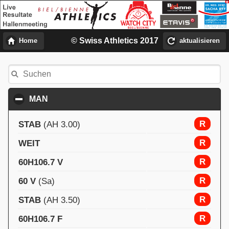
© Swiss Athletics 2017
Home
aktualisieren
MAN
click to collapse contents
R
STAB
(AH 3.00)
R
WEIT
R
60H106.7 V
R
60 V
(Sa)
R
STAB
(AH 3.50)
R
60H106.7 F