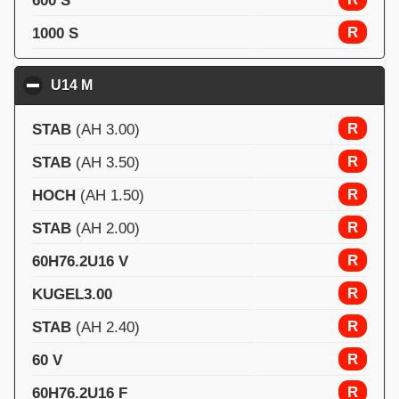
600 S
R
1000 S
U14 M
click to collapse contents
R
STAB
(AH 3.00)
R
STAB
(AH 3.50)
R
HOCH
(AH 1.50)
R
STAB
(AH 2.00)
R
60H76.2U16 V
R
KUGEL3.00
R
STAB
(AH 2.40)
R
60 V
R
60H76.2U16 F