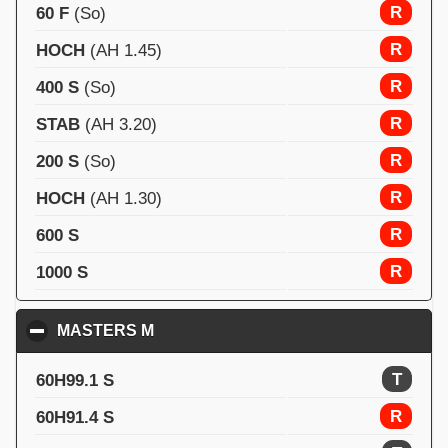
R
60 F
(So)
R
HOCH
(AH 1.45)
R
400 S
(So)
R
STAB
(AH 3.20)
R
200 S
(So)
R
HOCH
(AH 1.30)
R
600 S
R
1000 S
MASTERS M
click to collapse contents
T
60H99.1 S
R
60H91.4 S