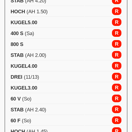
R
STAB
(AH 4.20)
R
HOCH
(AH 1.50)
R
KUGEL5.00
R
400 S
(Sa)
R
800 S
R
STAB
(AH 2.00)
R
KUGEL4.00
R
DREI
(11/13)
R
KUGEL3.00
R
60 V
(So)
R
STAB
(AH 2.40)
R
60 F
(So)
R
HOCH
(AH 1.45)