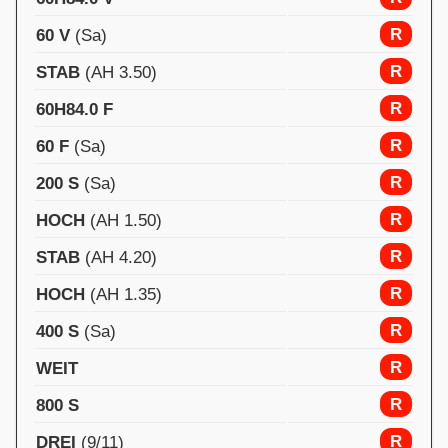
R
60 V
(Sa)
R
STAB
(AH 3.50)
R
60H84.0 F
R
60 F
(Sa)
R
200 S
(Sa)
R
HOCH
(AH 1.50)
R
STAB
(AH 4.20)
R
HOCH
(AH 1.35)
R
400 S
(Sa)
R
WEIT
R
800 S
R
DREI
(9/11)