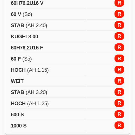
R
60H76.2U16 V
R
60 V
(So)
R
STAB
(AH 2.40)
R
KUGEL3.00
R
60H76.2U16 F
R
60 F
(So)
R
HOCH
(AH 1.15)
R
WEIT
R
STAB
(AH 3.20)
R
HOCH
(AH 1.25)
R
600 S
R
1000 S