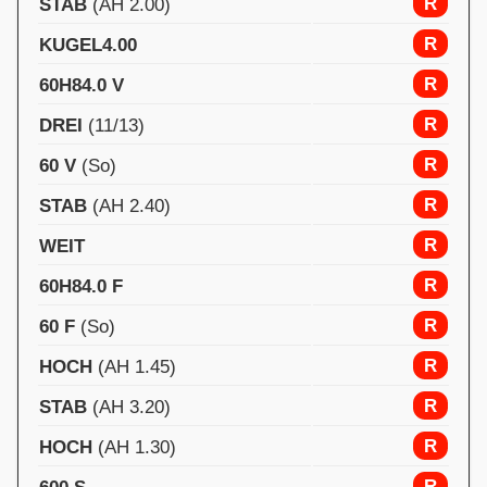
R
STAB
(AH 2.00)
R
KUGEL4.00
R
60H84.0 V
R
DREI
(11/13)
R
60 V
(So)
R
STAB
(AH 2.40)
R
WEIT
R
60H84.0 F
R
60 F
(So)
R
HOCH
(AH 1.45)
R
STAB
(AH 3.20)
R
HOCH
(AH 1.30)
R