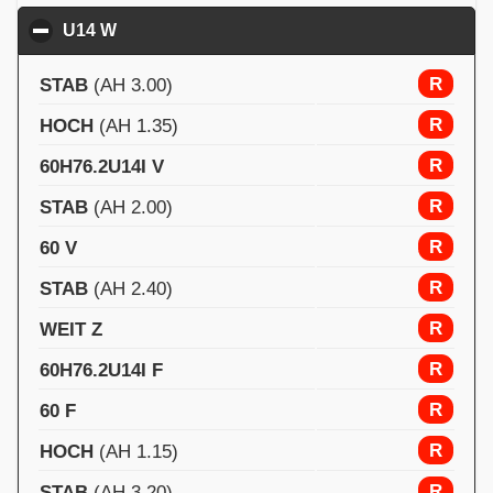
U14 W
click to collapse contents
R
STAB
(AH 3.00)
R
HOCH
(AH 1.35)
R
60H76.2U14I V
R
STAB
(AH 2.00)
R
60 V
R
STAB
(AH 2.40)
R
WEIT Z
R
60H76.2U14I F
R
60 F
R
HOCH
(AH 1.15)
R
STAB
(AH 3.20)