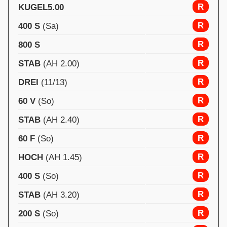
R
KUGEL5.00
R
400 S
(Sa)
R
800 S
R
STAB
(AH 2.00)
R
DREI
(11/13)
R
60 V
(So)
R
STAB
(AH 2.40)
R
60 F
(So)
R
HOCH
(AH 1.45)
R
400 S
(So)
R
STAB
(AH 3.20)
R
200 S
(So)