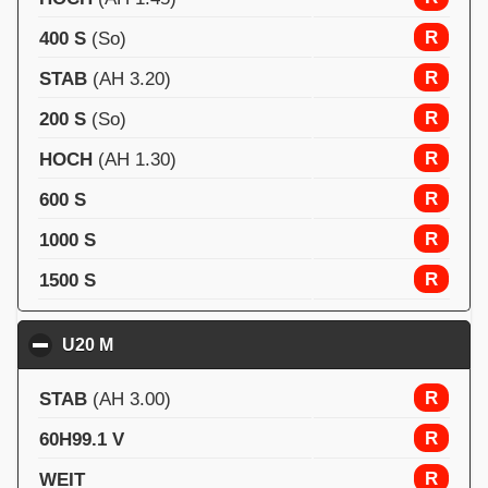
R
400 S
(So)
R
STAB
(AH 3.20)
R
200 S
(So)
R
HOCH
(AH 1.30)
R
600 S
R
1000 S
R
1500 S
U20 M
click to collapse contents
R
STAB
(AH 3.00)
R
60H99.1 V
R
WEIT