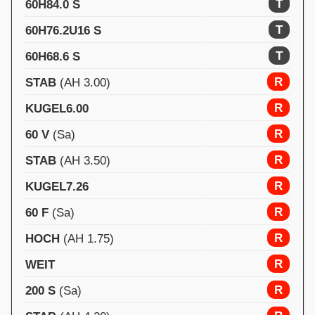
T
60H84.0 S
T
60H76.2U16 S
T
60H68.6 S
R
STAB
(AH 3.00)
R
KUGEL6.00
R
60 V
(Sa)
R
STAB
(AH 3.50)
R
KUGEL7.26
R
60 F
(Sa)
R
HOCH
(AH 1.75)
R
WEIT
R
200 S
(Sa)