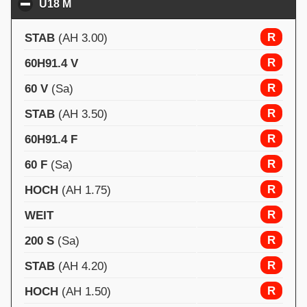
U18 M
click to collapse contents
R
STAB
(AH 3.00)
R
60H91.4 V
R
60 V
(Sa)
R
STAB
(AH 3.50)
R
60H91.4 F
R
60 F
(Sa)
R
HOCH
(AH 1.75)
R
WEIT
R
200 S
(Sa)
R
STAB
(AH 4.20)
R
HOCH
(AH 1.50)