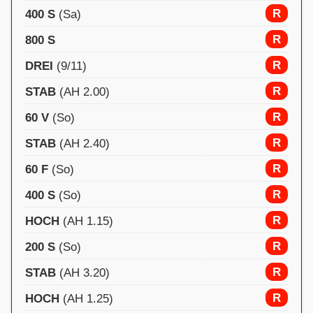
R
400 S
(Sa)
R
800 S
R
DREI
(9/11)
R
STAB
(AH 2.00)
R
60 V
(So)
R
STAB
(AH 2.40)
R
60 F
(So)
R
400 S
(So)
R
HOCH
(AH 1.15)
R
200 S
(So)
R
STAB
(AH 3.20)
R
HOCH
(AH 1.25)