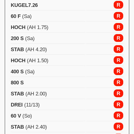
R
KUGEL7.26
R
60 F
(Sa)
R
HOCH
(AH 1.75)
R
200 S
(Sa)
R
STAB
(AH 4.20)
R
HOCH
(AH 1.50)
R
400 S
(Sa)
R
800 S
R
STAB
(AH 2.00)
R
DREI
(11/13)
R
60 V
(So)
R
STAB
(AH 2.40)