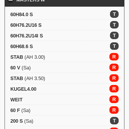
T
60H84.0 S
T
60H76.2U16 S
T
60H76.2U14I S
T
60H68.6 S
R
STAB
(AH 3.00)
R
60 V
(Sa)
R
STAB
(AH 3.50)
R
KUGEL4.00
R
WEIT
R
60 F
(Sa)
T
200 S
(Sa)