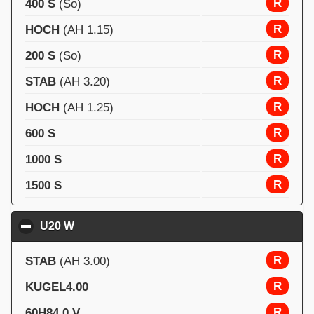
R
400 S
(So)
R
HOCH
(AH 1.15)
R
200 S
(So)
R
STAB
(AH 3.20)
R
HOCH
(AH 1.25)
R
600 S
R
1000 S
R
1500 S
U20 W
click to collapse contents
R
STAB
(AH 3.00)
R
KUGEL4.00
R
60H84.0 V